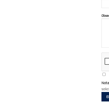
Obse
Not
solic