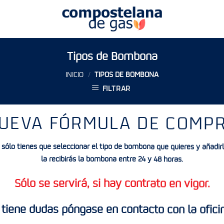
Tipos de Bombona
INICIO
/
TIPOS DE BOMBONA
FILTRAR
UEVA FÓRMULA DE COMP
, sólo tienes que seleccionar el tipo de bombona que quieres y añadirl
la recibirás la bombona entre 24 y 48 horas.
Sólo se servirá, si hay contrato en vigor.
 tiene dudas póngase en contacto con la ofici