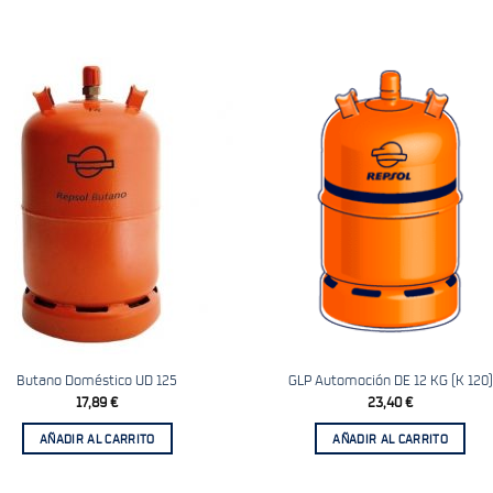
Añadir
Aña
a la
a 
lista
li
de
d
deseos
des
Butano Doméstico UD 125
GLP Automoción DE 12 KG (K 120)
17,89
€
23,40
€
AÑADIR AL CARRITO
AÑADIR AL CARRITO