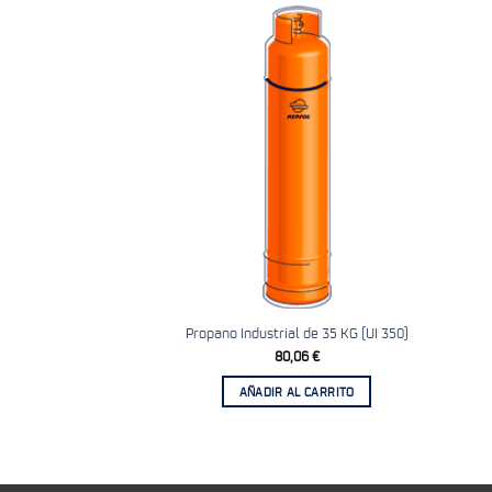
Añadir
a la
lista
de
deseos
Propano Industrial de 35 KG (UI 350)
80,06
€
AÑADIR AL CARRITO