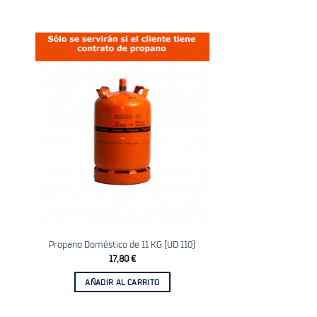
dir
Añadir
la
a la
sta
lista
e
de
eos
deseos
Propano Doméstico de 11 KG (UD 110)
17,80
€
AÑADIR AL CARRITO