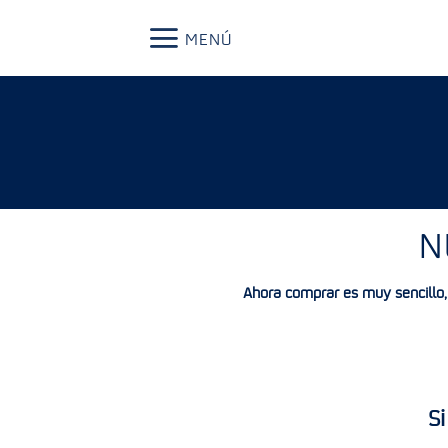
Skip
to
MENÚ
content
N
Ahora
comprar es muy sencillo
Si