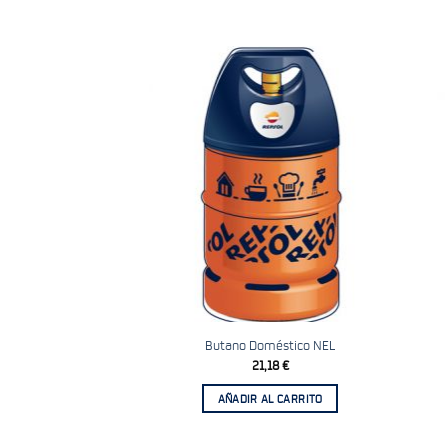
Añadir
a la
lista
de
deseos
Butano Doméstico NEL
21,18
€
AÑADIR AL CARRITO