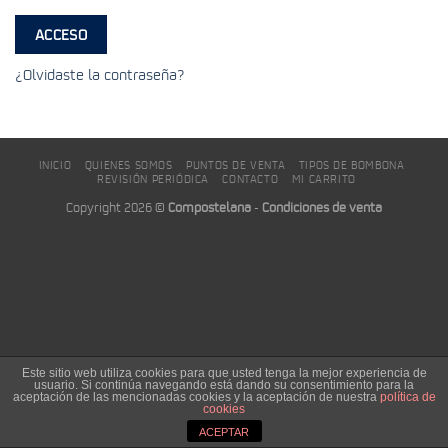
ACCESO
¿Olvidaste la contraseña?
INICIO
QUIENES SOMOS
PUNTOS DE VENTA
TIPOS DE BOMBONA
REVISIÓN PERIÓDICA
CONTACTO
MI CARRITO
Copyright 2026 ©
Compostelana
-
Condiciones de venta
Este sitio web utiliza cookies para que usted tenga la mejor experiencia de
usuario. Si continúa navegando está dando su consentimiento para la
aceptación de las mencionadas cookies y la aceptación de nuestra
política de
cookies
ACEPTAR