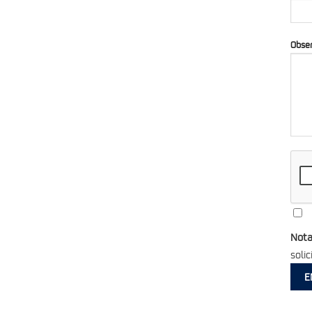
Obse
Not
solic